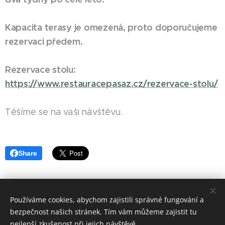
Kapacita terasy je omezená, proto doporučujeme
rezervaci předem.
Rezervace stolu:
https://www.restauracepasaz.cz/rezervace-stolu/
Těšíme se na vaši návštěvu.
Share
Používáme cookies, abychom zajistili správné fungování a
© 2023 RESTAURACE PASÁŽ. Revoluční 79, 544 01 Dvůr
bezpečnost našich stránek. Tím vám můžeme zajistit tu
Králové nad Labem
nejlepší zkušenost při jejich návštěvě.