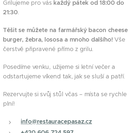
Grilujeme pro vás
každý pátek od 18:00 do
21:30
.
Těšit se můžete na farmářský bacon cheese
burger, žebra, lososa a mnoho dalšího!
Vše
čerstvě připravené přímo z grilu.
Posedíme venku, užijeme si letní večer a
odstartujeme víkend tak, jak se sluší a patří.
Rezervujte si svůj stůl včas – místa se rychle
plní!
info@restauracepasaz.cz
+420 606 724 597