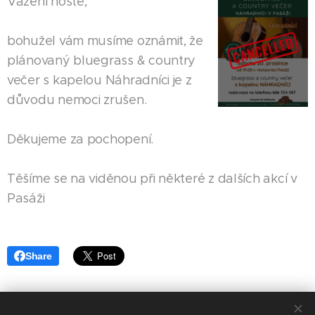
Vážení hosté,
bohužel vám musíme oznámit, že
plánovaný bluegrass & country
večer s kapelou Náhradníci je z
důvodu nemoci zrušen.
Děkujeme za pochopení.
Těšíme se na viděnou při některé z dalších akcí v
Pasáži 🤍🎶
Share